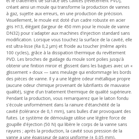
et le traitement de surface des cavités (revêtement PVD),
créant ainsi un moule qui transforme la production de vannes
à gaz, sujette aux erreurs, en une production de précision.
Visuellement, le moule est doté d'un cadre robuste en acier
gris H13, élégant (largeur de 450 mm pour le moule de vanne
DN32) pour s'adapter aux machines d'injection standard sans
modification. Lorsque vous touchez la surface de la cavité, elle
est ultra-lisse (Ra 0,2 μm) et froide au toucher (même après
100 cycles), grâce à la dissipation thermique du revêtement
PVD. Les broches de guidage du moule sont polies jusqu'à
obtenir une finition miroir et glissent dans les bagues avec un «
glissement » doux — sans meulage qui endommage les bords
des pièces de vanne. Il y a une légère odeur métallique propre
(aucune odeur chimique provenant de lubrifiants de mauvaise
qualité), signe d'un traitement thermique de qualité supérieure.
Pendant la production, vous remarquerez que le laiton fondu
s'écoule uniformément dans la rainure d'étanchéité de la
cavité (tolérance de 0,1 mm), sans bulles d'air provoquant des
fuites. Le système de démoulage utilise une légère force de
goupille d'éjection (50 N) qui libère le corps de la vanne sans
rayures ; après la production, la cavité sous pression de la
vanne a une épaisseur de paroi uniforme (± 0,05 mm),