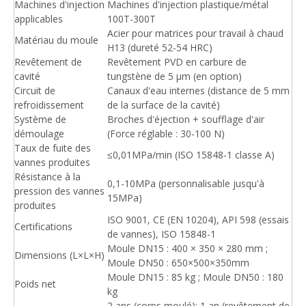
Machines d'injection
Machines d'injection plastique/métal
applicables
100T-300T
Acier pour matrices pour travail à chaud
Matériau du moule
H13 (dureté 52-54 HRC)
Revêtement de
Revêtement PVD en carbure de
cavité
tungstène de 5 μm (en option)
Circuit de
Canaux d'eau internes (distance de 5 mm
refroidissement
de la surface de la cavité)
Système de
Broches d'éjection + soufflage d'air
démoulage
(Force réglable : 30-100 N)
Taux de fuite des
≤0,01MPa/min (ISO 15848-1 classe A)
vannes produites
Résistance à la
0,1-10MPa (personnalisable jusqu'à
pression des vannes
15MPa)
produites
ISO 9001, CE (EN 10204), API 598 (essais
Certifications
de vannes), ISO 15848-1
Moule DN15 : 400 × 350 × 280 mm ;
Dimensions (L×L×H)
Moule DN50 : 650×500×350mm
Moule DN15 : 85 kg ; Moule DN50 : 180
Poids net
kg
2 ans (corps moulé); 1 an (revêtement de