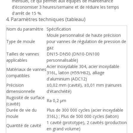
mensuel, ce qui permet aux équipes de maintenance
d'économiser 3 heures/semaine et de réduire les temps
d'arrêt de 15 %.
4. Paramètres techniques (tableau)
Nom du paramètre
Spécification
Moule personnalisé de haute précision
Type de moule
pour vannes de régulation de pression de
gaz
Tailles de vannes
DN15-DN50 (DN10-DN100
applicables
personnalisable)
Acier inoxydable 304, acier inoxydable
Matériaux de vannes
316L, laiton (H59/H62), alliage
compatibles
d'aluminium (ADC12)
Précision
±0,02 mm (cavité), ±0,01 mm (rainures
dimensionnelle
d'étanchéité)
Rugosité de surface
Ra 0,2 μm
(cavité)
Durée de vie du
Plus de 300 000 cycles (acier inoxydable
moule
316L) ; Plus de 500 000 cycles (laiton)
1 cavité (prototype), 2 cavités (production
Quantité de cavité
en grand volume)