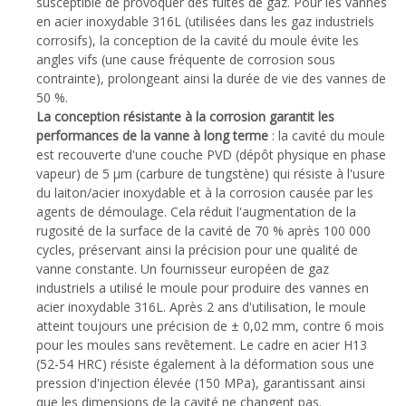
susceptible de provoquer des fuites de gaz. Pour les vannes
en acier inoxydable 316L (utilisées dans les gaz industriels
corrosifs), la conception de la cavité du moule évite les
angles vifs (une cause fréquente de corrosion sous
contrainte), prolongeant ainsi la durée de vie des vannes de
50 %.
La conception résistante à la corrosion garantit les
performances de la vanne à long terme
: la cavité du moule
est recouverte d'une couche PVD (dépôt physique en phase
vapeur) de 5 μm (carbure de tungstène) qui résiste à l'usure
du laiton/acier inoxydable et à la corrosion causée par les
agents de démoulage. Cela réduit l'augmentation de la
rugosité de la surface de la cavité de 70 % après 100 000
cycles, préservant ainsi la précision pour une qualité de
vanne constante. Un fournisseur européen de gaz
industriels a utilisé le moule pour produire des vannes en
acier inoxydable 316L. Après 2 ans d'utilisation, le moule
atteint toujours une précision de ± 0,02 mm, contre 6 mois
pour les moules sans revêtement. Le cadre en acier H13
(52-54 HRC) résiste également à la déformation sous une
pression d'injection élevée (150 MPa), garantissant ainsi
que les dimensions de la cavité ne changent pas.