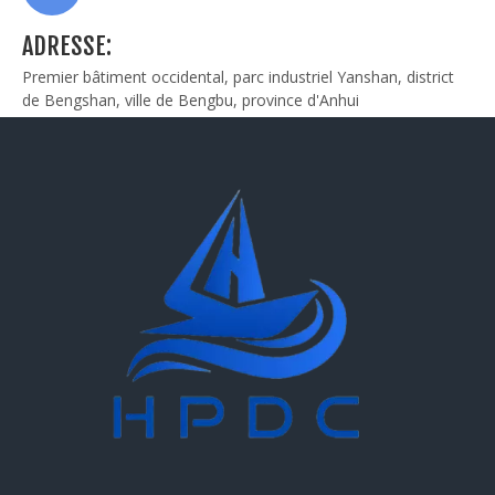
ADRESSE:
Premier bâtiment occidental, parc industriel Yanshan, district
de Bengshan, ville de Bengbu, province d'Anhui