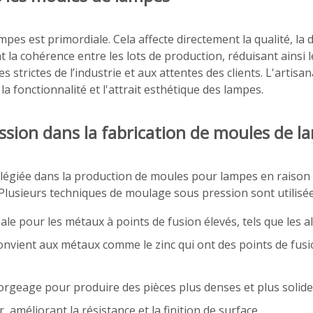
mpes est primordiale. Cela affecte directement la qualité, la
 la cohérence entre les lots de production, réduisant ainsi l
trictes de l’industrie et aux attentes des clients. L'artisa
a fonctionnalité et l'attrait esthétique des lampes.
sion dans la fabrication de moules de l
légiée dans la production de moules pour lampes en raison 
. Plusieurs techniques de moulage sous pression sont utilisée
éale pour les métaux à points de fusion élevés, tels que les
onvient aux métaux comme le zinc qui ont des points de fusio
orgeage pour produire des pièces plus denses et plus solide
r, améliorant la résistance et la finition de surface.