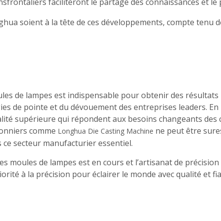
nsfrontaliers faciliteront le partage des connaissances et l
hua soient à la tête de ces développements, compte tenu d
ules de lampes est indispensable pour obtenir des résultats p
ies de pointe et du dévouement des entreprises leaders. En me
ualité supérieure qui répondent aux besoins changeants de
 pionniers comme
ne peut être sures
Longhua Die Casting Machine
 ce secteur manufacturier essentiel.
 les moules de lampes est en cours et l’artisanat de précisi
rité à la précision pour éclairer le monde avec qualité et fiab