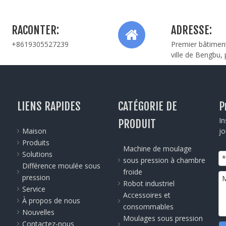
RACONTER:
ADRESSE:
+8619305527239
Premier bâtiment
ville de Bengbu,
LIENS RAPIDES
CATÉGORIE DE
P
In
PRODUIT
Maison
jo
Produits
Machine de moulage
Solutions
sous pression à chambre
Différence moulée sous
froide
pression
à
Robot industriel
Service
Accessoires et
À propos de nous
consommables
Nouvelles
Moulages sous pression
Contactez-nous