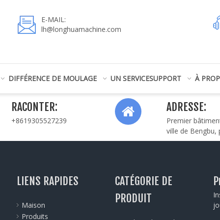
E-MAIL:
lh@longhuamachine.com
DIFFÉRENCE DE MOULAGE
UN SERVICE
SUPPORT
À PRO
RACONTER:
ADRESSE:
+8619305527239
Premier bâtiment
ville de Bengbu,
LIENS RAPIDES
CATÉGORIE DE
P
In
PRODUIT
Maison
jo
Produits