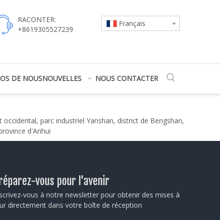
RACONTER:
Français
+8619305527239
POS DE NOUS
NOUVELLES
NOUS CONTACTER
 occidental, parc industriel Yanshan, district de Bengshan,
 province d'Anhui
réparez-vous pour l'avenir
scrivez-vous à notre newsletter pour obtenir des mises à
ur directement dans votre boîte de réception