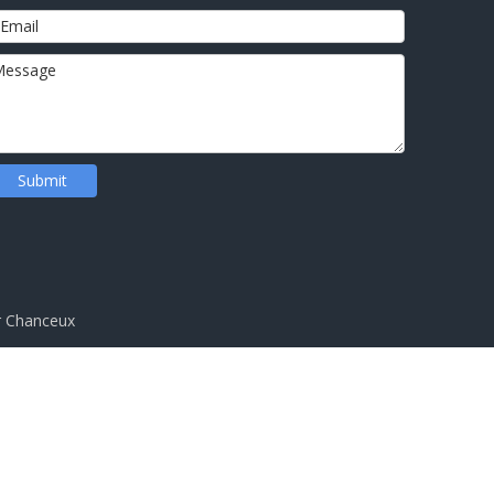
Submit
r
Chanceux