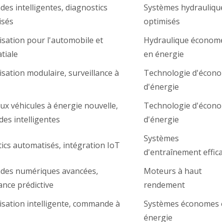
s intelligentes, diagnostics
Systèmes hydrauliqu
isés
optimisés
sation pour l'automobile et
Hydraulique économ
tiale
en énergie
sation modulaire, surveillance à
Technologie d'écon
d'énergie
ux véhicules à énergie nouvelle,
Technologie d'écon
s intelligentes
d'énergie
Systèmes
ics automatisés, intégration IoT
d'entraînement effic
es numériques avancées,
Moteurs à haut
nce prédictive
rendement
sation intelligente, commande à
Systèmes économes 
énergie