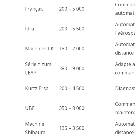
Commande
Français
200 – 5 000
automat
Automati
Idra
200 – 5 500
l'aérospa
Automati
Machines LK
180 – 7 000
distance
Série Yizumi
Adapté a
380 – 9 000
LEAP
commande
Kurtz Ersa
200 – 4 500
Diagnost
Command
UBE
350 – 8 000
maintena
Machine
Automati
135 – 3 500
Shibaura
distance