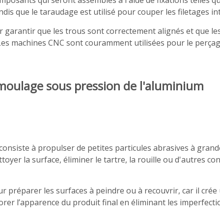
posants qui seront assemblés à l'aide de fixations telles q
dis que le taraudage est utilisé pour couper les filetages in
r garantir que les trous sont correctement alignés et que le
 Les machines CNC sont couramment utilisées pour le perçage 
e moulage sous pression de l'aluminium
 consiste à propulser de petites particules abrasives à grand
toyer la surface, éliminer le tartre, la rouille ou d'autres 
ur préparer les surfaces à peindre ou à recouvrir, car il c
orer l’apparence du produit final en éliminant les imperfecti