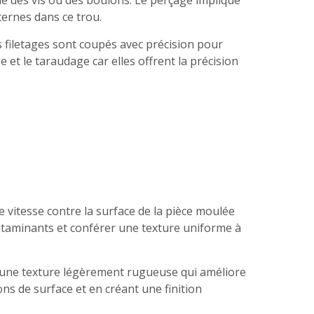
ue des vis ou des boulons. Le perçage implique
ternes dans ce trou.
s filetages sont coupés avec précision pour
et le taraudage car elles offrent la précision
e vitesse contre la surface de la pièce moulée
contaminants et conférer une texture uniforme à
rée une texture légèrement rugueuse qui améliore
ons de surface et en créant une finition