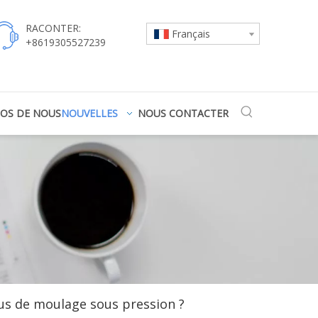
RACONTER:
Français
+8619305527239
POS DE NOUS
NOUVELLES
NOUS CONTACTER
sus de moulage sous pression ?