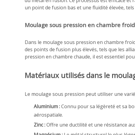
du métal en fusion. Ce processus est efficace et 
un point de fusion bas et une fluidité élevée, tel
Moulage sous pression en chambre froi
Dans le moulage sous pression en chambre froide,
des points de fusion plus élevés, tels que les all
pression en chambre chaude, il est essentiel po
Matériaux utilisés dans le moula
Le moulage sous pression peut utiliser une variét
Aluminium :
Connu pour sa légèreté et sa bon
aérospatiale.
Zinc :
Offre une ductilité et une résistance 
Magnésium :
Le métal structurel le plus léger