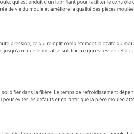
 qui est enduit d'un lubrifiant pour faciliter le contrôle de 
rée de vie du moule et améliore la qualité des pièces moulée
haute pression, ce qui remplit complètement la cavité du moul
squ'à ce que le métal se solidifie, ce qui est essentiel pour
e solidifier dans la filière. Le temps de refroidissement dépen
 pour éviter les défauts et garantir que la pièce moulée att
te et les éjecteurs poussent la pièce moulée hors du moule. L