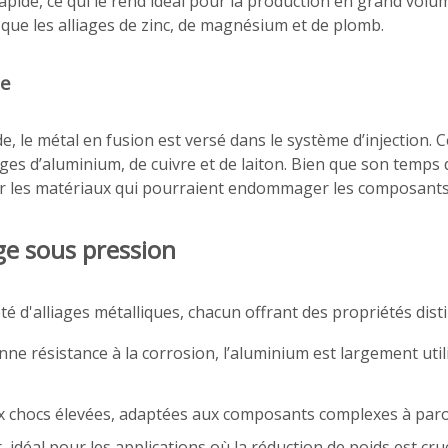
rapide, ce qui le rend idéal pour la production en grand volu
s que les alliages de zinc, de magnésium et de plomb.
de
 le métal en fusion est versé dans le système d’injection. 
iages d’aluminium, de cuivre et de laiton. Bien que son temps
ur les matériaux qui pourraient endommager les composants d
ge sous pression
é d'alliages métalliques, chacun offrant des propriétés disti
ne résistance à la corrosion, l’aluminium est largement util
aux chocs élevées, adaptées aux composants complexes à paro
, idéal pour les applications où la réduction de poids est cruc