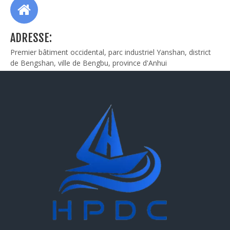
ADRESSE:
Premier bâtiment occidental, parc industriel Yanshan, district
de Bengshan, ville de Bengbu, province d'Anhui