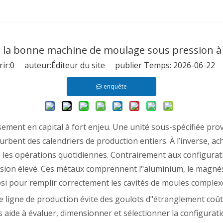
 la bonne machine de moulage sous pression à 
ir:
0
auteur:Éditeur du site publier Temps: 2026-06-22 
enquête
ssement en capital à fort enjeu. Une unité sous-spécifiée pro
rbent des calendriers de production entiers. À l’inverse, ac
e les opérations quotidiennes. Contrairement aux configura
fusion élevé. Ces métaux comprennent l"aluminium, le magnési
psi pour remplir correctement les cavités de moules complex
tre ligne de production évite des goulots d"étranglement coû
us aide à évaluer, dimensionner et sélectionner la configurat