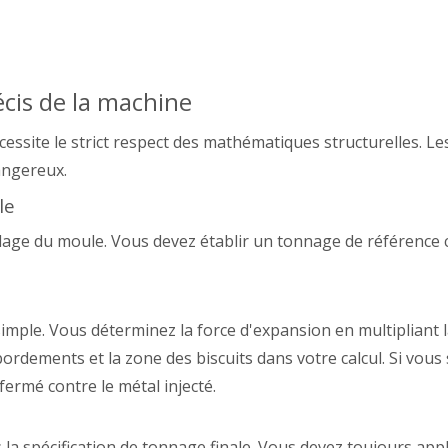
récis de la machine
ssite le strict respect des mathématiques structurelles. Le
angereux.
le
illage du moule. Vous devez établir un tonnage de référence 
 simple. Vous déterminez la force d'expansion en multipliant 
bordements et la zone des biscuits dans votre calcul. Si vous 
ermé contre le métal injecté.
 la spécification de tonnage finale. Vous devez toujours app