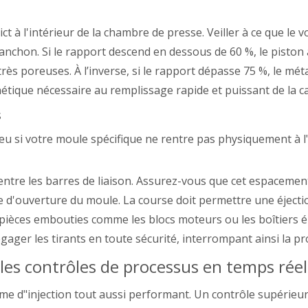
t à l'intérieur de la chambre de presse. Veiller à ce que le 
nchon. Si le rapport descend en dessous de 60 %, le piston 
très poreuses. À l’inverse, si le rapport dépasse 75 %, le mét
tique nécessaire au remplissage rapide et puissant de la ca
s
peu si votre moule spécifique ne rentre pas physiquement à l
entre les barres de liaison. Assurez-vous que cet espacemen
 d'ouverture du moule. La course doit permettre une éjection
 pièces embouties comme les blocs moteurs ou les boîtiers él
gager les tirants en toute sécurité, interrompant ainsi la p
 les contrôles de processus en temps réel
e d"injection tout aussi performant. Un contrôle supérieur 