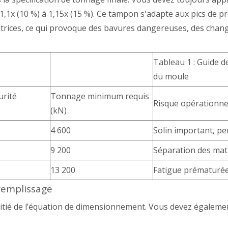
1,1x (10 %) à 1,15x (15 %). Ce tampon s'adapte aux pics de 
s matrices, ce qui provoque des bavures dangereuses, des c
Tableau 1 : Guide d
du moule
urité
Tonnage minimum requis
Risque opérationnel 
(kN)
4 600
Solin important, pe
9 200
Séparation des matr
13 200
Fatigue prématurée 
 remplissage
itié de l’équation de dimensionnement. Vous devez également