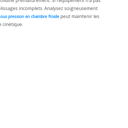
 solidifie prématurément. Si l’équipement n’a pas
emplissages incomplets. Analysez soigneusement
peut maintenir les
sous pression en chambre froide
 cinétique.