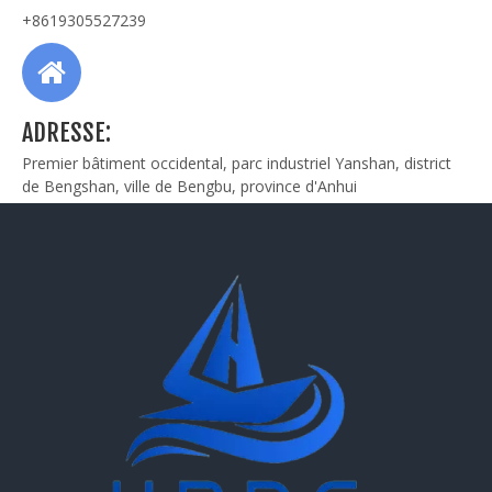
+8619305527239
ADRESSE:
Premier bâtiment occidental, parc industriel Yanshan, district
de Bengshan, ville de Bengbu, province d'Anhui