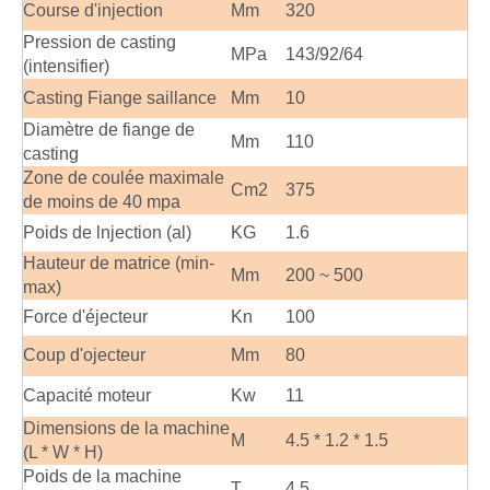
Course d'injection
Mm
320
Pression de casting
MPa
143/92/64
(intensifier)
Casting Fiange saillance
Mm
10
Diamètre de fiange de
Mm
110
casting
Zone de coulée maximale
Cm2
375
de moins de 40 mpa
Poids de lnjection (al)
KG
1.6
Hauteur de matrice (min-
Mm
200 ~ 500
max)
Force d'éjecteur
Kn
100
Coup d'ojecteur
Mm
80
Capacité moteur
Kw
11
Dimensions de la machine
M
4.5 * 1.2 * 1.5
(L * W * H)
Poids de la machine
T
4.5