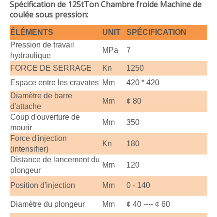
Spécification de 125t
Ton Chambre froide Machine de
coulée sous pression:
ÉLÉMENTS
UNIT
SPÉCIFICATION
Pression de travail
MPa
7
hydraulique
FORCE DE SERRAGE
Kn
1250
Espace entre les cravates
Mm
420 * 420
Diamètre de barre
Mm
¢ 80
d'attache
Coup d'ouverture de
Mm
350
mourir
Force d'injection
Kn
180
(intensifier)
Distance de lancement du
Mm
120
plongeur
Position d'injection
Mm
0 - 140
Diamètre du plongeur
Mm
¢ 40 ---- ¢ 60